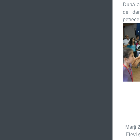
După am
de dan
petrece
Marți 
Elevi ș