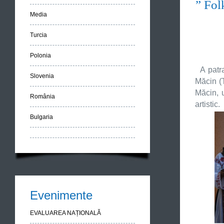
” Fol
Media
Turcia
Polonia
A patr
Slovenia
Măcin (T
Măcin, 
România
artistic.
Bulgaria
Evenimente
EVALUAREA NAȚIONALĂ