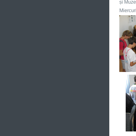
și Muzeu
Miercur