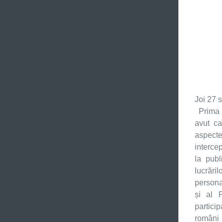
Joi 27 
Prima 
avut ca
aspecte
intercep
la publ
lucrăril
persona
și al P
partici
români