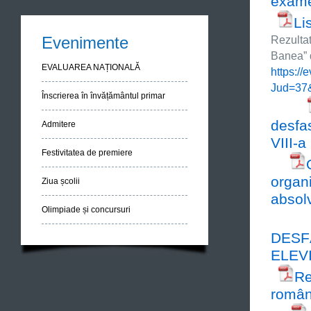
exame
Li
Evenimente
Rezulta
Banea” d
EVALUAREA NAȚIONALĂ
https:/
Jud=37
Înscrierea în învățământul primar
desfas
Admitere
VIII-a
Festivitatea de premiere
organ
Ziua școlii
absolv
Olimpiade și concursuri
DESF
ELEVI
Re
româ