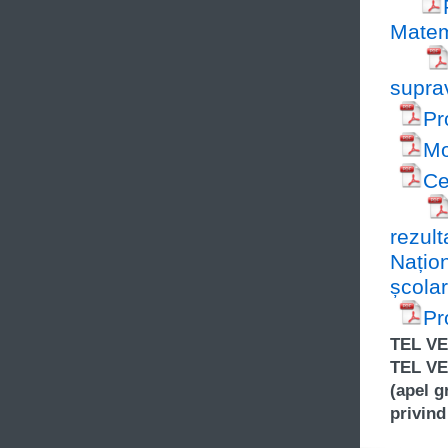
Matem
supra
Pr
Mo
Ce
rezul
Națio
școla
Pr
TEL VE
TEL VE
(apel g
privind