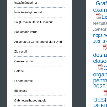
Graf
Învățământ primar
exame
Învățământ gimnazial
Li
Să știi mai multe să fii mai bun
Rezulta
„Gheorg
Săptămâna verde
https:
Jud=3
Aniversarea Centenarului Marii Uniri
Ziua școlii
desfa
clasei
Oamenii școlii
O
Galerie
organ
pentr
Laboratoarele
2025
Biblioteca
DES
Cabinet psihopedagogic
PENT