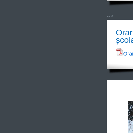
-->
Orar
școl
Orar