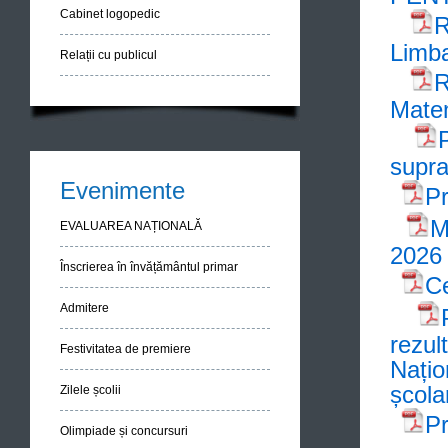
Cabinet logopedic
R
Limb
Relații cu publicul
R
Mate
supra
Evenimente
Pr
M
EVALUAREA NAȚIONALĂ
2026
Înscrierea în învățământul primar
Ce
Admitere
rezul
Festivitatea de premiere
Națio
școla
Zilele școlii
Pr
Olimpiade și concursuri