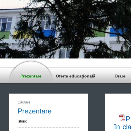
Prezentare
Oferta educațională
Orare
Căutare
Prezentare
P
Istoric
în cl