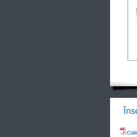
Îns
Cale