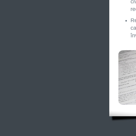
ci
re
Re
ca
în