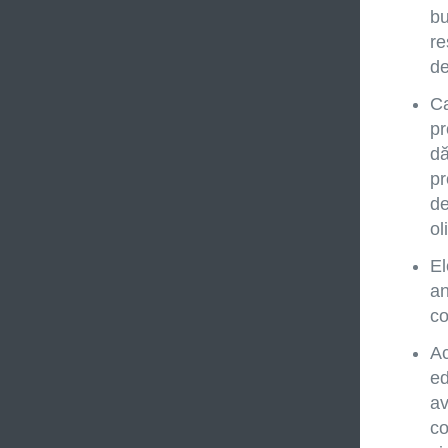
bu
re
de
Ca
pr
dă
pr
de
ol
El
an
co
Ac
ed
av
co