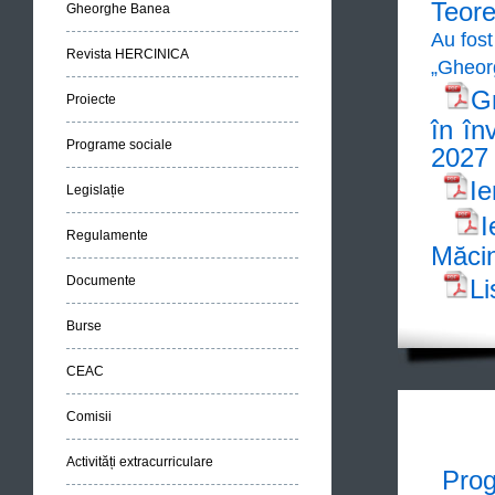
Teore
Gheorghe Banea
Au fost
Revista HERCINICA
„Gheor
Gr
Proiecte
în în
Programe sociale
2027
Ie
Legislație
I
Regulamente
Măci
Documente
Li
Burse
CEAC
Comisii
Activități extracurriculare
Prog