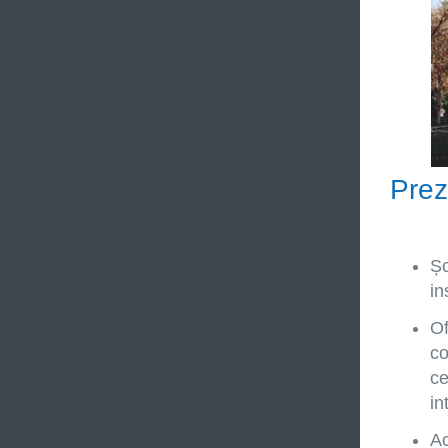
Prez
Șc
in
Of
co
ce
in
Ac