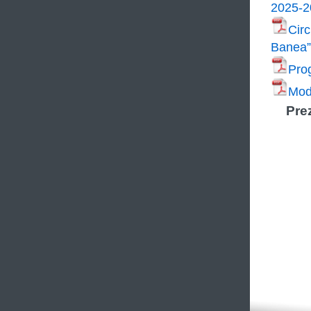
2025-2
Cir
Banea”
Prog
Mod
Pre