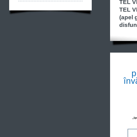
TEL V
TEL V
(apel 
disfun
p
înv