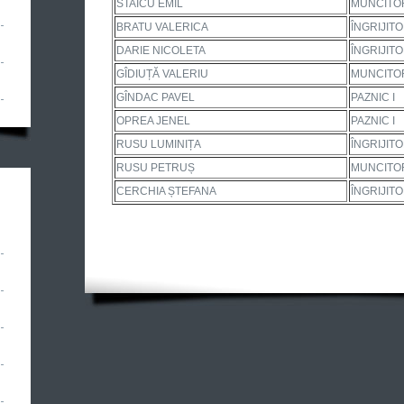
STAICU EMIL
MUNCITOR
BRATU VALERICA
ÎNGRIJIT
DARIE NICOLETA
ÎNGRIJIT
GÎDIUȚĂ VALERIU
MUNCITOR
GÎNDAC PAVEL
PAZNIC I
OPREA JENEL
PAZNIC I
RUSU LUMINIȚA
ÎNGRIJIT
RUSU PETRUȘ
MUNCITOR 
CERCHIA ȘTEFANA
ÎNGRIJIT