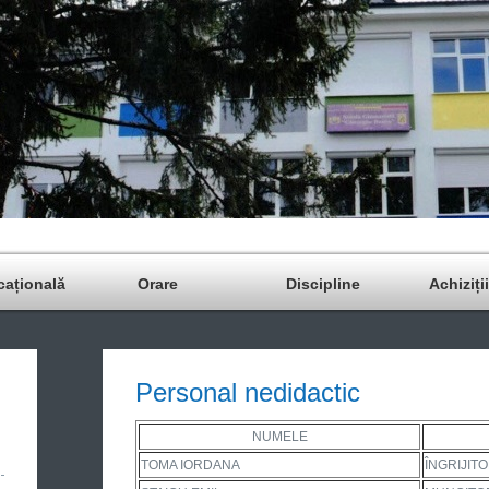
cațională
Orare
Discipline
Achiziți
Personal nedidactic
NUMELE
TOMA IORDANA
ÎNGRIJIT