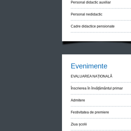
Personal didactic auxiliar
Personal nedidactic
Cadre didactice pensionate
Evenimente
EVALUAREA NAȚIONALĂ
Înscrierea în învățământul primar
Admitere
Festivitatea de premiere
Ziua școlii