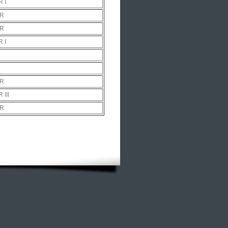
 I
OR
OR
 I
OR
III
OR